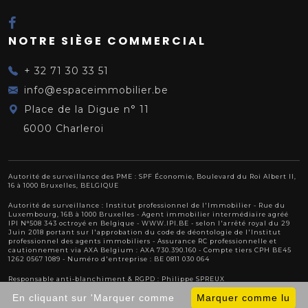
NOTRE SIÈGE COMMERCIAL
+ 32 71 30 33 51
info@espaceimmobilier.be
Place de la Digue n° 11
6000 Charleroi
Autorité de surveillance des PME : SPF Économie, Boulevard du Roi Albert II,
16 à 1000 Bruxelles, BELGIQUE
Autorité de surveillance :
Institut professionnel de l'Immobilier
- Rue du
Luxembourg, 16B à 1000 Bruxelles - Agent immobilier intermédiaire agréé
IPI N°508 343 octroyé en Belgique -
WWW.IPI.BE
- selon l'arrêté royal du 29
Juin 2018 portant sur l'approbation
du code de déontologie de l'Institut
professionnel des agents immobiliers
- Assurance RC professionnelle et
cautionnement via AXA Belgium : AXA 730.390.160 - Compte tiers CPH BE45
1262 0567 1089 - Numéro d'entreprise : BE 0811 030 064
Responsable anti-blanchiment & RGPD : Philippe SPREUX
En cliquant sur 'Marquer comme
Marquer comme lu