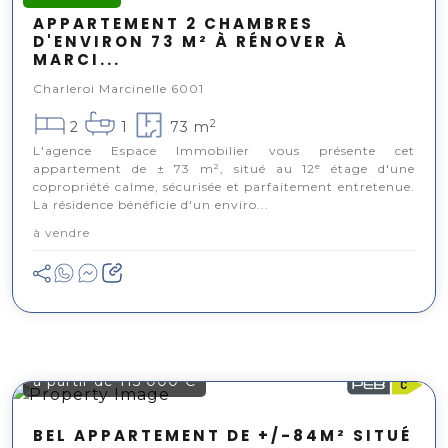
APPARTEMENT 2 CHAMBRES
D'ENVIRON 73 M² À RÉNOVER À
MARCI...
Charleroi Marcinelle 6001
2
2
1
73 m
L'agence Espace Immobilier vous présente cet
appartement de ± 73 m², situé au 12ᵉ étage d'une
copropriété calme, sécurisée et parfaitement entretenue.
La résidence bénéficie d'un enviro...
à vendre
à partir de 115 000 €
BEL APPARTEMENT DE +/-84M² SITUÉ