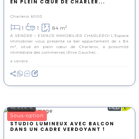
EN PLEIN CŒUR DE CHARLER...
Charleroi 6000
2
1
1
84 m
À VENDRE – ESPACE IMMOBILIER CHARLEROI L’Espace
Immobilier vous présente ce bel appartement de ± 84
m², situé en plein cœur de Charleroi, à proximité
immédiate des commerces (Rive Gauche)...
à vendre
65 000 €
Sous-option
STUDIO LUMINEUX AVEC BALCON
DANS UN CADRE VERDOYANT !